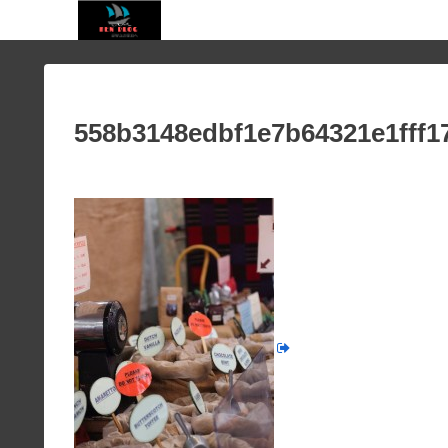
558b3148edbf1e7b64321e1fff1